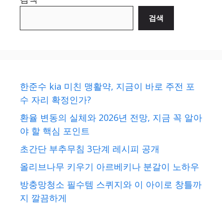
검색
한준수 kia 미친 맹활약, 지금이 바로 주전 포
수 자리 확정인가?
환율 변동의 실체와 2026년 전망, 지금 꼭 알아
야 할 핵심 포인트
초간단 부추무침 3단계 레시피 공개
올리브나무 키우기 아르베키나 분갈이 노하우
방충망청소 필수템 스퀴지와 이 아이로 창틀까
지 깔끔하게