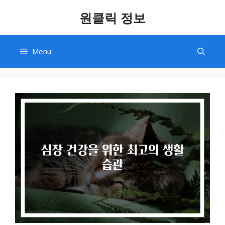
Skip
원클릭 정보
to
content
Menu