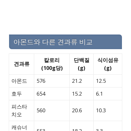
아몬드와 다른 견과류 비교
칼로리
단백질
식이섬유
견과류
(100g당)
(g)
(g)
아몬드
576
21.2
12.5
호두
654
15.2
6.1
피스타
560
20.6
10.3
치오
캐슈너
553
18.2
3.3