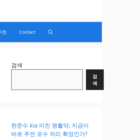
추천
Contact
검색
검
색
한준수 kia 미친 맹활약, 지금이
바로 주전 포수 자리 확정인가?