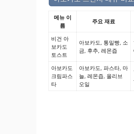
메뉴 이
주요 재료
름
비건 아
아보카도, 통밀빵, 소
보카도
금, 후추, 레몬즙
토스트
아보카도
아보카도, 파스타, 마
크림파스
늘, 레몬즙, 올리브
타
오일