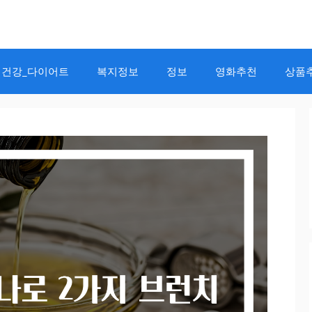
건강_다이어트
복지정보
정보
영화추천
상품