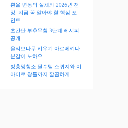
환율 변동의 실체와 2026년 전
망, 지금 꼭 알아야 할 핵심 포
인트
초간단 부추무침 3단계 레시피
공개
올리브나무 키우기 아르베키나
분갈이 노하우
방충망청소 필수템 스퀴지와 이
아이로 창틀까지 깔끔하게