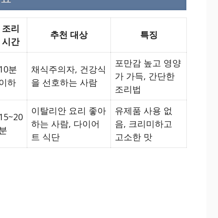
조리
추천 대상
특징
시간
포만감 높고 영양
10분
채식주의자, 건강식
가 가득, 간단한
이하
을 선호하는 사람
조리법
이탈리안 요리 좋아
유제품 사용 없
15~20
하는 사람, 다이어
음, 크리미하고
분
트 식단
고소한 맛