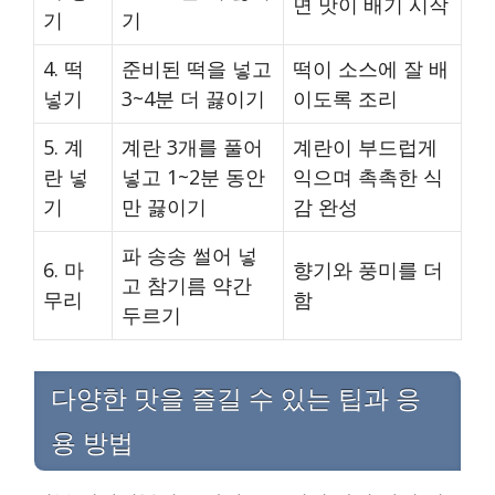
면 맛이 배기 시작
기
기
4. 떡
준비된 떡을 넣고
떡이 소스에 잘 배
넣기
3~4분 더 끓이기
이도록 조리
5. 계
계란 3개를 풀어
계란이 부드럽게
란 넣
넣고 1~2분 동안
익으며 촉촉한 식
기
만 끓이기
감 완성
파 송송 썰어 넣
6. 마
향기와 풍미를 더
고 참기름 약간
무리
함
두르기
다양한 맛을 즐길 수 있는 팁과 응
용 방법