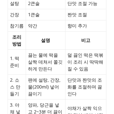
설탕
2큰술
단맛 조절 가능
간장
1큰술
짠맛 조절
참기름
약간
향미 추가
조리
설명
비고
방법
끓는 물에 떡을
덜 끓인 떡은 떡볶
1. 떡
살짝 데쳐서 쫄깃
이 조리 시 딱딱해
준비
하게 만든다
질 수 있음
2. 소
팬에 설탕, 간장,
단맛과 짠맛의 조
스 만
물(200ml) 넣어
화를 조절하며 끓
들기
끓이기
인다
3. 야
양파, 당근을 넣
야채가 살짝 익으
채 넣
고 2~3분 더 끓이