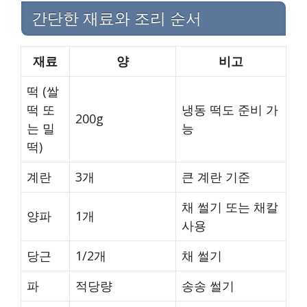
간단한 재료와 조리 순서
재료
양
비고
떡 (쌀
떡 또
냉동 떡도 준비 가
200g
는 밀
능
떡)
계란
3개
큰 계란 기준
채 썰기 또는 채칼
양파
1개
사용
당근
1/2개
채 썰기
파
적당량
송송 썰기