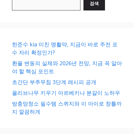
검색
한준수 kia 미친 맹활약, 지금이 바로 주전 포
수 자리 확정인가?
환율 변동의 실체와 2026년 전망, 지금 꼭 알아
야 할 핵심 포인트
초간단 부추무침 3단계 레시피 공개
올리브나무 키우기 아르베키나 분갈이 노하우
방충망청소 필수템 스퀴지와 이 아이로 창틀까
지 깔끔하게