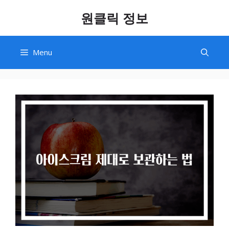
Skip
원클릭 정보
to
content
Menu