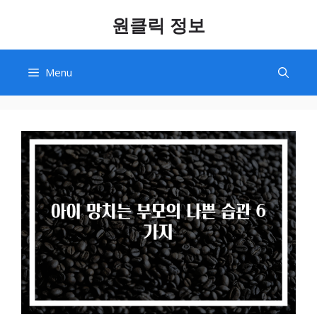
Skip
원클릭 정보
to
content
Menu