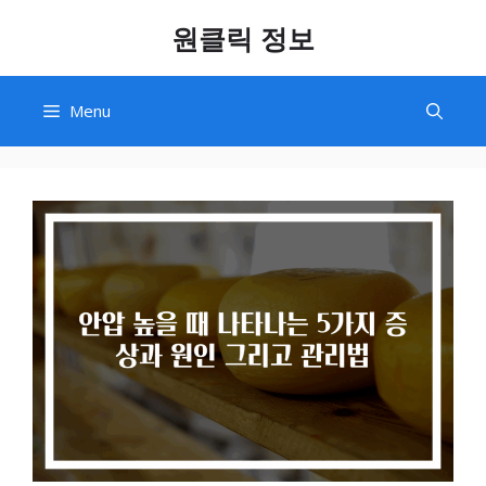
Skip
원클릭 정보
to
content
Menu