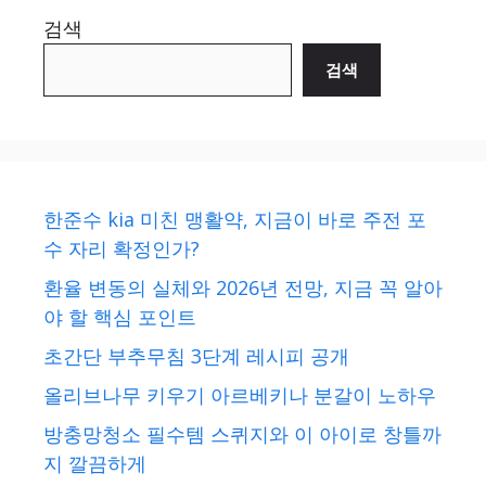
검색
검색
한준수 kia 미친 맹활약, 지금이 바로 주전 포
수 자리 확정인가?
환율 변동의 실체와 2026년 전망, 지금 꼭 알아
야 할 핵심 포인트
초간단 부추무침 3단계 레시피 공개
올리브나무 키우기 아르베키나 분갈이 노하우
방충망청소 필수템 스퀴지와 이 아이로 창틀까
지 깔끔하게