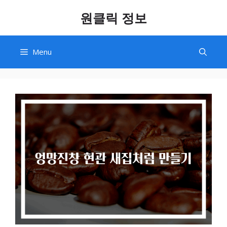
Skip
원클릭 정보
to
content
Menu