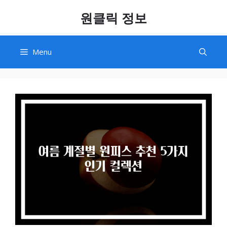
Skip
원클릭 정보
to
content
Menu