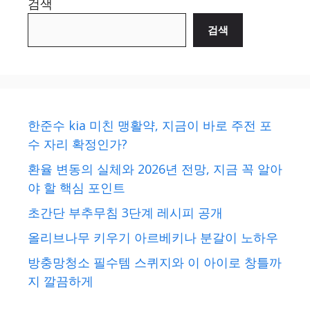
검색
검색
한준수 kia 미친 맹활약, 지금이 바로 주전 포
수 자리 확정인가?
환율 변동의 실체와 2026년 전망, 지금 꼭 알아
야 할 핵심 포인트
초간단 부추무침 3단계 레시피 공개
올리브나무 키우기 아르베키나 분갈이 노하우
방충망청소 필수템 스퀴지와 이 아이로 창틀까
지 깔끔하게