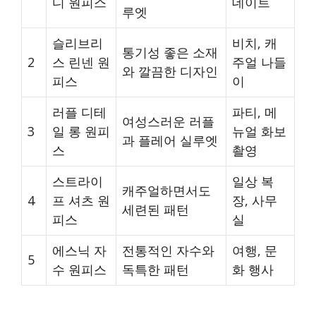
디 원피스
데이트
루엣
슬리브리
비치, 캐
통기성 좋은 소재
2
스 린넨 원
주얼 나들
와 깔끔한 디자인
피스
이
러플 디테
파티, 메
여성스러운 러플
3
일 롱 원피
뉴얼 화보
과 플레어 실루엣
스
촬영
스트라이
일상 복
캐주얼하면서도
4
프 셔츠 원
장, 사무
세련된 패턴
피스
실
에스닉 자
전통적인 자수와
여행, 문
5
수 원피스
독특한 패턴
화 행사