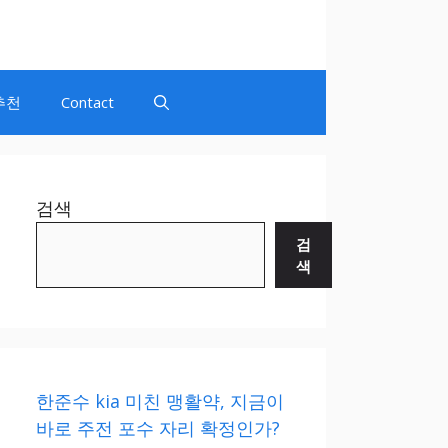
추천
Contact
검색
검
색
한준수 kia 미친 맹활약, 지금이
바로 주전 포수 자리 확정인가?