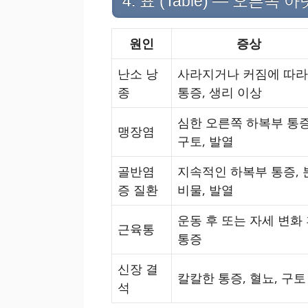
4. 표 (Table) — 오른쪽
원인
증상
난소 낭
사라지거나 커짐에 따라
종
통증, 생리 이상
심한 오른쪽 하복부 통증
맹장염
구토, 발열
골반염
지속적인 하복부 통증, 
증 질환
비물, 발열
운동 후 또는 자세 변화
근육통
통증
신장 결
칼칼한 통증, 혈뇨, 구토
석