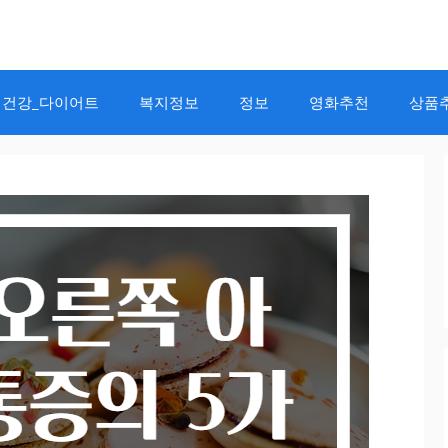
건강_다이어트
복지정보
정보
영화추천
상품