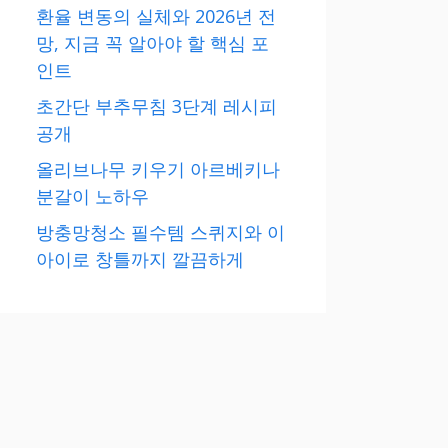
환율 변동의 실체와 2026년 전
망, 지금 꼭 알아야 할 핵심 포
인트
초간단 부추무침 3단계 레시피
공개
올리브나무 키우기 아르베키나
분갈이 노하우
방충망청소 필수템 스퀴지와 이
아이로 창틀까지 깔끔하게