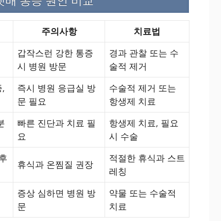
 아랫배 통증 원인 비교
주의사항
치료법
갑작스런 강한 통증
경과 관찰 또는 수
시 병원 방문
술적 제거
,
즉시 병원 응급실 방
수술적 제거 또는
문 필요
항생제 치료
분
빠른 진단과 치료 필
항생제 치료, 필요
요
시 수술
 후
적절한 휴식과 스트
휴식과 온찜질 권장
레칭
증상 심하면 병원 방
약물 또는 수술적
문
치료