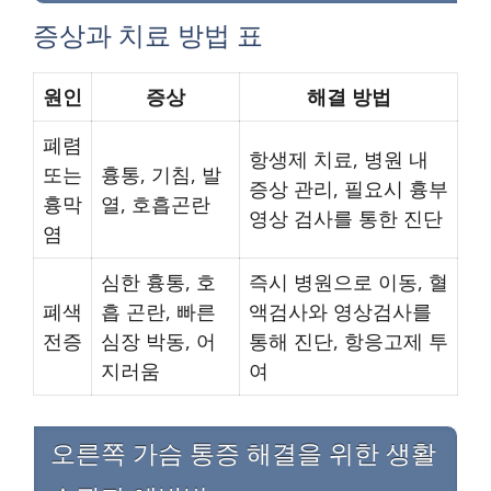
증상과 치료 방법 표
원인
증상
해결 방법
폐렴
항생제 치료, 병원 내
또는
흉통, 기침, 발
증상 관리, 필요시 흉부
흉막
열, 호흡곤란
영상 검사를 통한 진단
염
심한 흉통, 호
즉시 병원으로 이동, 혈
폐색
흡 곤란, 빠른
액검사와 영상검사를
전증
심장 박동, 어
통해 진단, 항응고제 투
지러움
여
오른쪽 가슴 통증 해결을 위한 생활