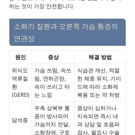
하는 것이 가장 안전합니다.
소화기 질환과 오른쪽 가슴 통증의
연관성
원인
증상
해결 방법
위식도
가슴 쓰림, 속쓰
식습관 개선, 적절
역류질
림, 연하곤란,
한 체중 유지, 가이
환
속이 쓰리고 타
드에 따라 소화제
(GERD)
는 느낌
복용 또는 약 처방
우측 상복부 통
증상이 심하거나
증이 방사되어
지속되면 즉시 내
담석증
가슴까지 전달,
과 상담 및 초음파
소화장애, 구토
검사, 필요시 수술