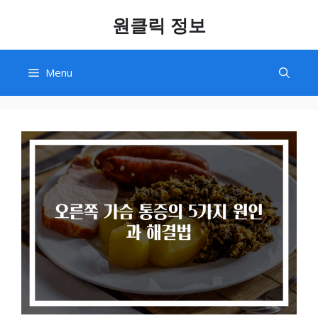
Skip
원클릭 정보
to
content
Menu