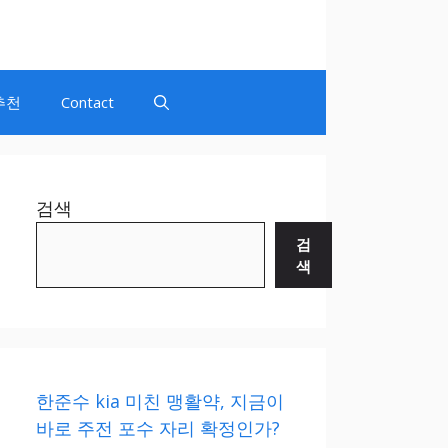
추천
Contact
검색
검
색
한준수 kia 미친 맹활약, 지금이
바로 주전 포수 자리 확정인가?