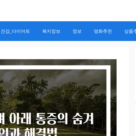
건강_다이어트
복지정보
정보
영화추천
상품