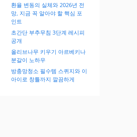
환율 변동의 실체와 2026년 전
망, 지금 꼭 알아야 할 핵심 포
인트
초간단 부추무침 3단계 레시피
공개
올리브나무 키우기 아르베키나
분갈이 노하우
방충망청소 필수템 스퀴지와 이
아이로 창틀까지 깔끔하게