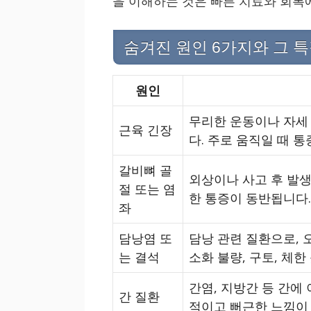
을 이해하는 것은 빠른 치료와 회복
숨겨진 원인 6가지와 그 
원인
무리한 운동이나 자세
근육 긴장
다. 주로 움직일 때 
갈비뼈 골
외상이나 사고 후 발생
절 또는 염
한 통증이 동반됩니다
좌
담낭염 또
담낭 관련 질환으로,
는 결석
소화 불량, 구토, 체한
간염, 지방간 등 간에
간 질환
적이고 뻐근한 느낌이 