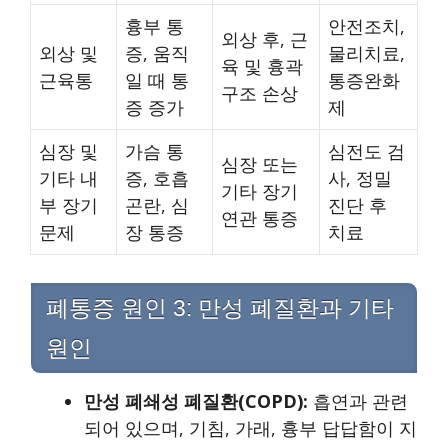
흉부 통
안전조치,
외상 후, 근
외상 및
증, 움직
물리치료,
육 및 흉곽
근육통
일 때 통
통증완화
구조 손상
증 증가
제
심장 및
가슴 통
심전도 검
심장 또는
기타 내
증, 호흡
사, 정밀
기타 장기
부 장기
곤란, 심
진단 후
연관 통증
문제
장 통증
치료
폐통증 원인 3: 만성 폐질환과 기타
원인
만성 폐쇄성 폐질환(COPD):
흡연과 관련
되어 있으며, 기침, 가래, 흉부 답답함이 지