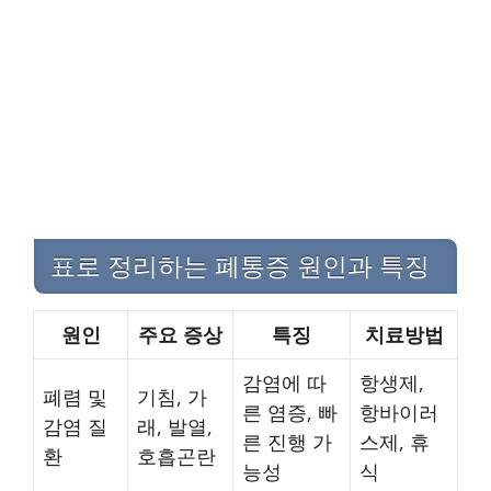
표로 정리하는 폐통증 원인과 특징
원인
주요 증상
특징
치료방법
감염에 따
항생제,
폐렴 및
기침, 가
른 염증, 빠
항바이러
감염 질
래, 발열,
른 진행 가
스제, 휴
환
호흡곤란
능성
식