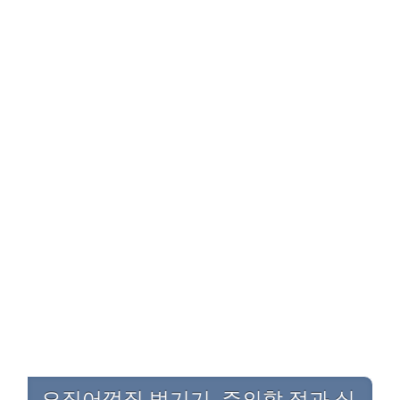
오징어껍질 벗기기, 주의할 점과 실