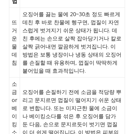
법
오징어를 끓는 물에 20~30초 정도 빠르게
뜨
데친 후 바로 찬물에 헹구면, 껍질이 자연
거
스럽게 벗겨지기 쉬운 상태가 됩니다. 데
운
친 후에는 손으로 살짝 잡아당기거나 칼로
물
살짝 긁어내면 깔끔하게 벗겨집니다. 이
데
방법은 보통 냉장이나 냉동 상태의 오징어
침
를 손질할 때 유용하며, 껍질이 딱딱하게
붙어있을 때 효과적입니다.
소
금
오징어를 손질하기 전에 소금을 적당량 뿌
or
리고 문지르면 껍질이 떨어지기 쉬운 상태
베
로 변합니다. 또는 미지근한 물에 소금이
이
나 베이킹소다를 섞은 후 오징어를 담가
킹
둔 다음, 손으로 문지르듯이 벗기면 껍질
소
이 더 쉽게 떨어집니다. 이 방법은 피부의