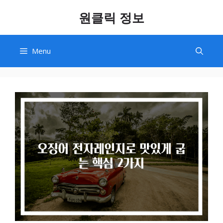
Skip
원클릭 정보
to
content
Menu