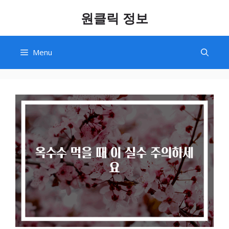
Skip
원클릭 정보
to
content
Menu