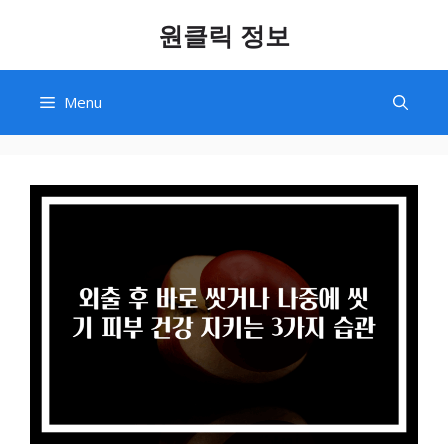
Skip
원클릭 정보
to
content
Menu