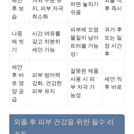
하면 놓치기
후 보
지, 피부 자극
후 즉시
쉬움
습
최소화
피부에 오염
귀가 후
나중
시간 여유를
물질이 남아
또는 일
에 씻
갖고 차분히
트러블 가능
정 시간
기
세안 가능
성↑
후
세안
잘못된 제품
후 바
피부 방어력
사용 시 피
세안 직
로 영
강화, 건강한
부 자극 가
후 바로
양 공
피부 유지
능성
급
외출 후 피부 건강을 위한 필수 리
스트