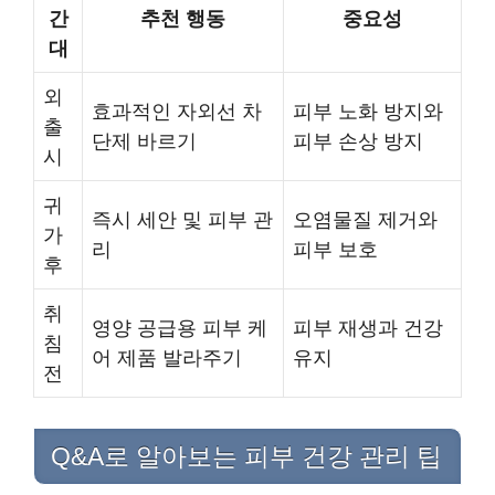
간
추천 행동
중요성
대
외
효과적인 자외선 차
피부 노화 방지와
출
단제 바르기
피부 손상 방지
시
귀
즉시 세안 및 피부 관
오염물질 제거와
가
리
피부 보호
후
취
영양 공급용 피부 케
피부 재생과 건강
침
어 제품 발라주기
유지
전
Q&A로 알아보는 피부 건강 관리 팁