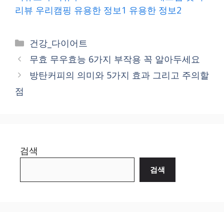
리뷰
우리캠핑
유용한 정보1
유용한 정보2
Categories
건강_다이어트
무효 무우효능 6가지 부작용 꼭 알아두세요
방탄커피의 의미와 5가지 효과 그리고 주의할
점
검색
검색