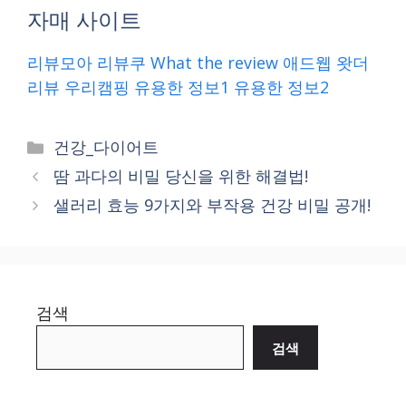
자매 사이트
리뷰모아
리뷰쿠
What the review
애드웹
왓더
리뷰
우리캠핑
유용한 정보1
유용한 정보2
Categories
건강_다이어트
땀 과다의 비밀 당신을 위한 해결법!
샐러리 효능 9가지와 부작용 건강 비밀 공개!
검색
검색