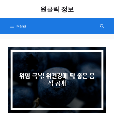
Skip
원클릭 정보
to
content
Menu