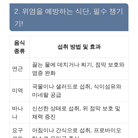
2. 위염을 예방하는 식단, 필수 챙기
기!
음식
섭취 방법 및 효과
종류
끓는 물에 데치거나 찌기, 점막 보호와
연근
염증 완화
국물이나 샐러드로 섭취, 식이섬유와
미역
미네랄 공급
바나
신선한 상태로 섭취, 위 점막 보호 및
나
체력 증진
요구
아침이나 간식으로 섭취, 프로바이오