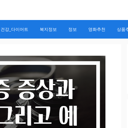
건강_다이어트
복지정보
정보
영화추천
상품