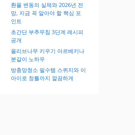
환율 변동의 실체와 2026년 전
망, 지금 꼭 알아야 할 핵심 포
인트
초간단 부추무침 3단계 레시피
공개
올리브나무 키우기 아르베키나
분갈이 노하우
방충망청소 필수템 스퀴지와 이
아이로 창틀까지 깔끔하게