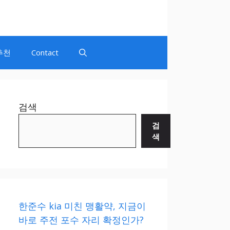
추천
Contact
검색
검
색
한준수 kia 미친 맹활약, 지금이
바로 주전 포수 자리 확정인가?