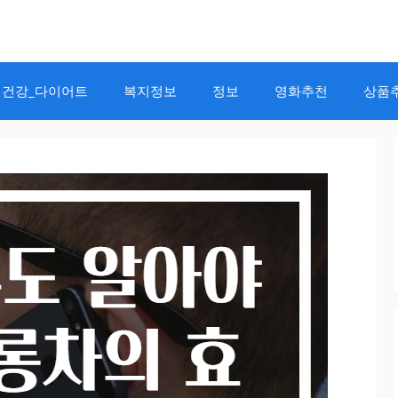
건강_다이어트
복지정보
정보
영화추천
상품