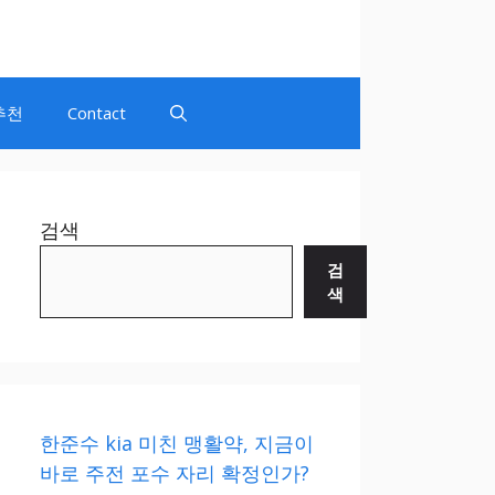
추천
Contact
검색
검
색
한준수 kia 미친 맹활약, 지금이
바로 주전 포수 자리 확정인가?