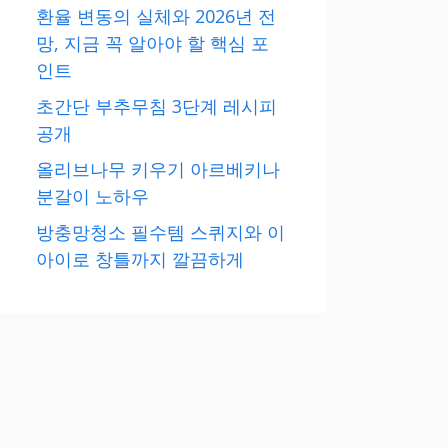
환율 변동의 실체와 2026년 전
망, 지금 꼭 알아야 할 핵심 포
인트
초간단 부추무침 3단계 레시피
공개
올리브나무 키우기 아르베키나
분갈이 노하우
방충망청소 필수템 스퀴지와 이
아이로 창틀까지 깔끔하게