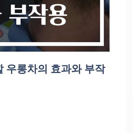
할 우롱차의 효과와 부작