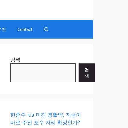
추천
Contact
검색
검
색
한준수 kia 미친 맹활약, 지금이
바로 주전 포수 자리 확정인가?