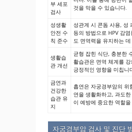
부 세포
것을 막을 수 있습니다.
검사
성생활
성관계 시 콘돔 사용, 성
안전 수
등의 방법으로 HPV 감염
칙 준수
도 면역력을 유지하는 데
균형 잡힌 식단, 충분한 
생활습
활습관은 면역 체계를 강
관 개선
긍정적인 영향을 미칩니다
금연과
흡연은 자궁경부암의 위험
건강한
연을 생활화하고, 과도한
습관 유
이 예방에 중요한 역할을
지
자궁경부암 검사 및 진단 