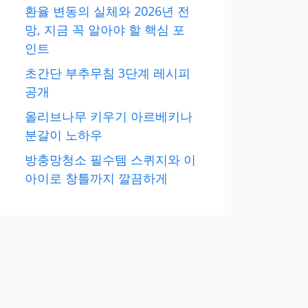
환율 변동의 실체와 2026년 전
망, 지금 꼭 알아야 할 핵심 포
인트
초간단 부추무침 3단계 레시피
공개
올리브나무 키우기 아르베키나
분갈이 노하우
방충망청소 필수템 스퀴지와 이
아이로 창틀까지 깔끔하게