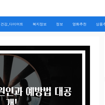
건강_다이어트
복지정보
정보
영화추천
상품