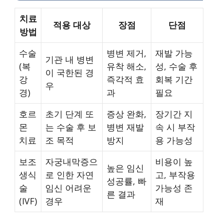
치료
적용 대상
장점
단점
방법
수술
병변 제거,
재발 가능
기관 내 병변
(복
유착 해소,
성, 수술 후
이 국한된 경
강
즉각적 효
회복 기간
우
경)
과
필요
호르
초기 단계 또
증상 완화,
장기간 지
몬
는 수술 후 보
병변 재발
속 시 부작
치료
조 목적
방지
용 가능성
보조
자궁내막증으
비용이 높
높은 임신
생식
로 인한 자연
고, 부작용
성공률, 빠
술
임신 어려운
가능성 존
른 결과
(IVF)
경우
재