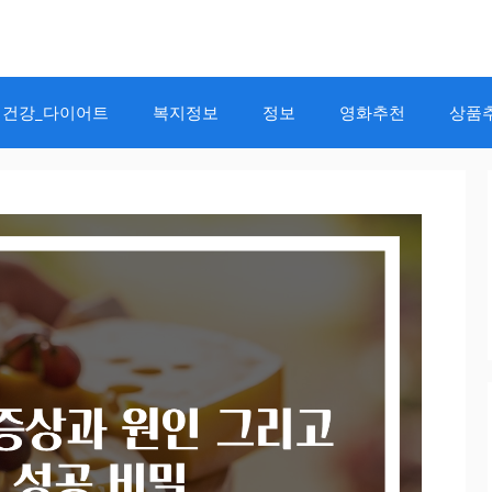
건강_다이어트
복지정보
정보
영화추천
상품