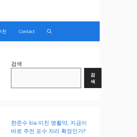
추천
Contact
검색
검
색
한준수 kia 미친 맹활약, 지금이
바로 주전 포수 자리 확정인가?