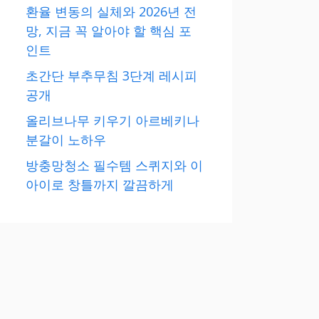
환율 변동의 실체와 2026년 전
망, 지금 꼭 알아야 할 핵심 포
인트
초간단 부추무침 3단계 레시피
공개
올리브나무 키우기 아르베키나
분갈이 노하우
방충망청소 필수템 스퀴지와 이
아이로 창틀까지 깔끔하게