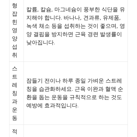
형
칼륨, 칼슘, 마그네슘이 풍부한 식단을 유
잡
지해야 합니다. 바나나, 견과류, 유제품,
힌
녹색 채소 등을 섭취하는 것이 좋으며, 영
영
양 결핍을 방지하면 근육 경련 발생률이
양
낮아집니다.
섭
취
스
트
잠들기 전이나 하루 종일 가벼운 스트레
레
칭을 습관화하세요. 근육 이완과 혈액 순
칭
환을 돕는 운동을 규칙적으로 하는 것도
과
예방에 효과적입니다.
운
동
적