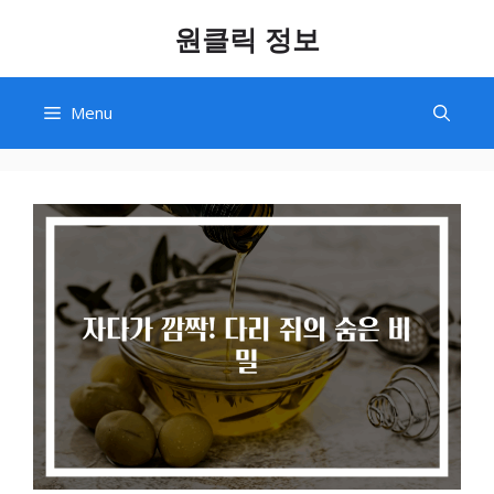
Skip
원클릭 정보
to
content
Menu