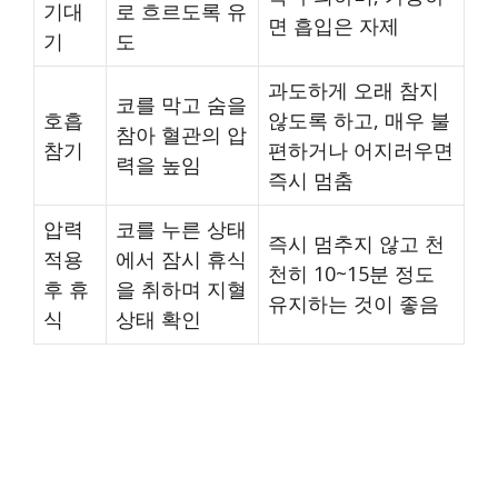
기대
로 흐르도록 유
면 흡입은 자제
기
도
과도하게 오래 참지
코를 막고 숨을
호흡
않도록 하고, 매우 불
참아 혈관의 압
참기
편하거나 어지러우면
력을 높임
즉시 멈춤
압력
코를 누른 상태
즉시 멈추지 않고 천
적용
에서 잠시 휴식
천히 10~15분 정도
후 휴
을 취하며 지혈
유지하는 것이 좋음
식
상태 확인