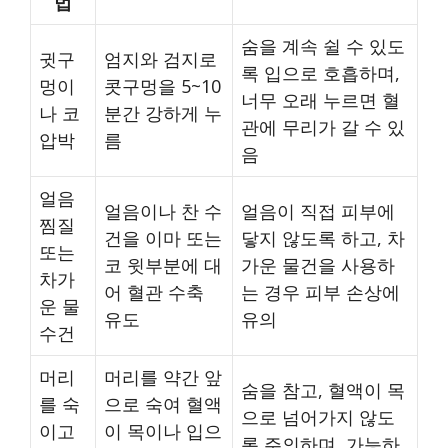
법
숨을 계속 쉴 수 있도
귓구
엄지와 검지로
록 입으로 호흡하며,
멍이
콧구멍을 5~10
너무 오래 누르면 혈
나 코
분간 강하게 누
관에 무리가 갈 수 있
압박
름
음
얼음
얼음이나 찬 수
얼음이 직접 피부에
찜질
건을 이마 또는
닿지 않도록 하고, 차
또는
코 윗부분에 대
가운 물건을 사용하
차가
어 혈관 수축
는 경우 피부 손상에
운 물
유도
유의
수건
머리
머리를 약간 앞
숨을 참고, 혈액이 목
를 숙
으로 숙여 혈액
으로 넘어가지 않도
이고
이 목이나 입으
록 주의하며, 가능하