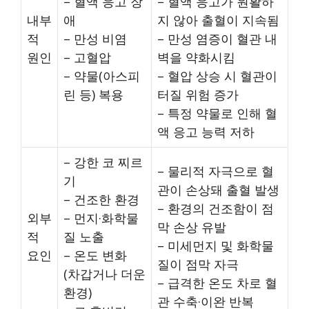
– 혈액 응고 장
– 혈액 응고가 원활하
내부
애
지 않아 출혈이 지속됨
적
– 만성 비염
– 만성 염증이 혈관 내
원인
– 고혈압
벽을 약화시킴
– 약물(아스피
– 혈압 상승 시 혈관이
린 등) 복용
터질 위험 증가
– 특정 약물로 인해 혈
액 응고 능력 저하
– 강한 코 찌르
– 물리적 자극으로 혈
기
관이 손상돼 출혈 발생
– 건조한 환경
– 환경의 건조함이 점
외부
– 먼지·화학물
막 손상 유발
적
질 노출
– 미세먼지 및 화학물
요인
– 온도 변화
질이 점막 자극
(차갑거나 더운
– 급격한 온도 차로 혈
환경)
관 수축·이완 반복