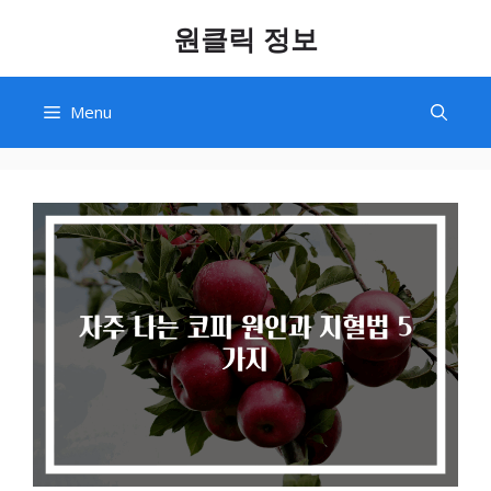
Skip
원클릭 정보
to
content
Menu