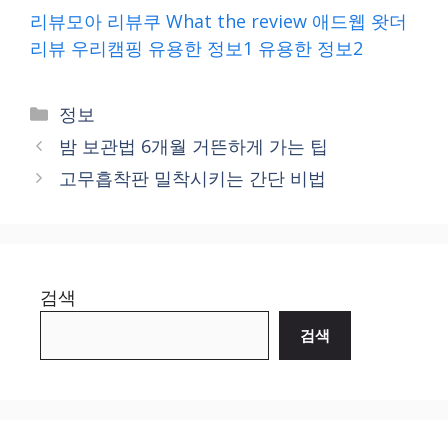
리뷰모아
리뷰쿠
What the review
애드웹
왓더
리뷰
우리캠핑
유용한 정보1
유용한 정보2
Categories
정보
밤 보관법 6개월 거뜬하게 가는 팁
고무흡착판 밀착시키는 간단 비법
검색
검색