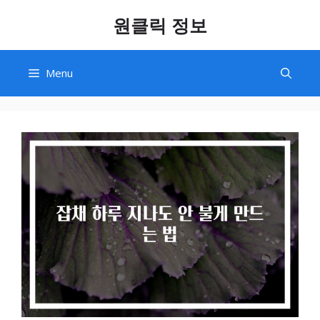
Skip
원클릭 정보
to
content
Menu