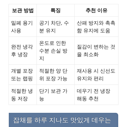
보관 방법
특징
추천 이유
밀폐 용기
공기 차단, 수
산패 방지와 촉촉
사용
분 유지
함 유지에 도움
온도로 인한
완전 냉각
질감이 변하는 것
수분 손실 방
후 냉장
을 최소화
지
개별 포장
적절한 양 단
재사용 시 신선도
또는 랩핑
위 포장 가능
유지와 편리
적절한 냉
단기 보관 가
데우기 전 냉장
동 저장
능
해동 추천
잡채를 하루 지나도 맛있게 데우는