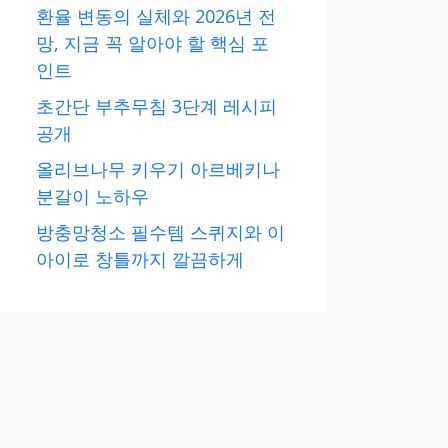
환율 변동의 실체와 2026년 전
망, 지금 꼭 알아야 할 핵심 포
인트
초간단 부추무침 3단계 레시피
공개
올리브나무 키우기 아르베키나
분갈이 노하우
방충망청소 필수템 스퀴지와 이
아이로 창틀까지 깔끔하게