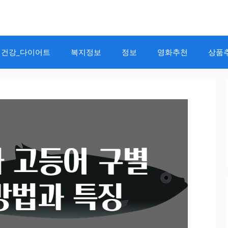
건강_다이어트
복지정보
정보
영화추천
상품