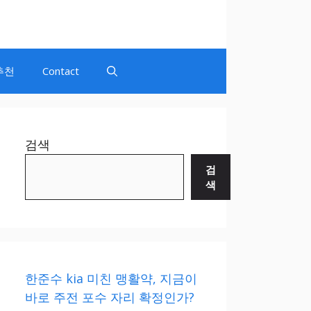
추천
Contact
검색
검
색
한준수 kia 미친 맹활약, 지금이
바로 주전 포수 자리 확정인가?