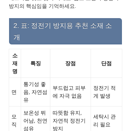
방지의 핵심임을 기억하세요.
2. 표: 정전기 방지용 추천 소재 소
개
소
재
특징
장점
단점
명
통기성 좋
부드럽고 피부
정전기 적
면
음, 자연섬
에 자극 없음
게 발생
유
보온성 뛰
따뜻함 유지,
모
세탁시 관
어남, 천연
자연적 정전기
직
리 필요
섬유
방지