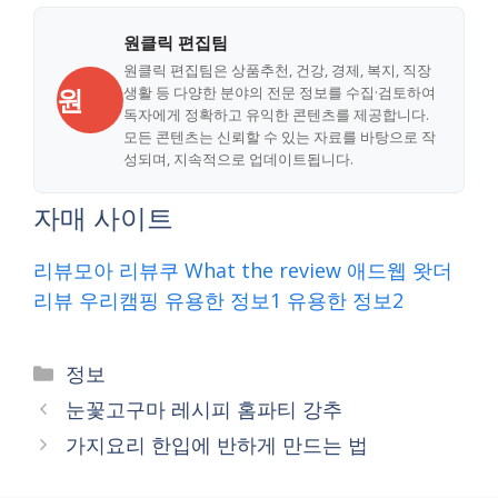
원클릭 편집팀
원클릭 편집팀은 상품추천, 건강, 경제, 복지, 직장
원
생활 등 다양한 분야의 전문 정보를 수집·검토하여
독자에게 정확하고 유익한 콘텐츠를 제공합니다.
모든 콘텐츠는 신뢰할 수 있는 자료를 바탕으로 작
성되며, 지속적으로 업데이트됩니다.
자매 사이트
리뷰모아
리뷰쿠
What the review
애드웹
왓더
리뷰
우리캠핑
유용한 정보1
유용한 정보2
Categories
정보
눈꽃고구마 레시피 홈파티 강추
가지요리 한입에 반하게 만드는 법