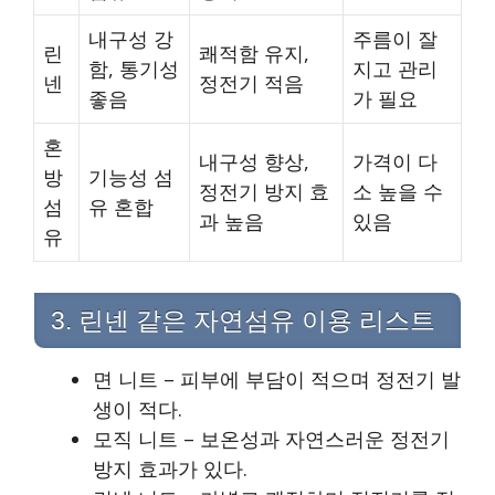
내구성 강
주름이 잘
린
쾌적함 유지,
함, 통기성
지고 관리
넨
정전기 적음
좋음
가 필요
혼
내구성 향상,
가격이 다
방
기능성 섬
정전기 방지 효
소 높을 수
섬
유 혼합
과 높음
있음
유
3. 린넨 같은 자연섬유 이용 리스트
면 니트 – 피부에 부담이 적으며 정전기 발
생이 적다.
모직 니트 – 보온성과 자연스러운 정전기
방지 효과가 있다.