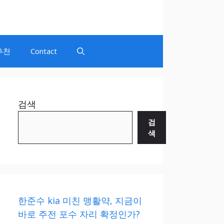
추천
Contact
검색
검
색
한준수 kia 미친 맹활약, 지금이
바로 주전 포수 자리 확정인가?