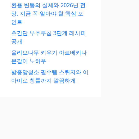
환율 변동의 실체와 2026년 전
망, 지금 꼭 알아야 할 핵심 포
인트
초간단 부추무침 3단계 레시피
공개
올리브나무 키우기 아르베키나
분갈이 노하우
방충망청소 필수템 스퀴지와 이
아이로 창틀까지 깔끔하게