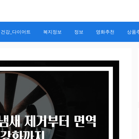
건강_다이어트
복지정보
정보
영화추천
상품