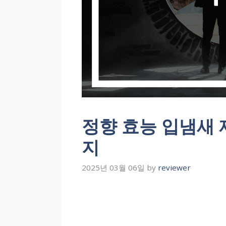
정향 효능 입냄새
지
2025년 03월 06일
by
reviewer