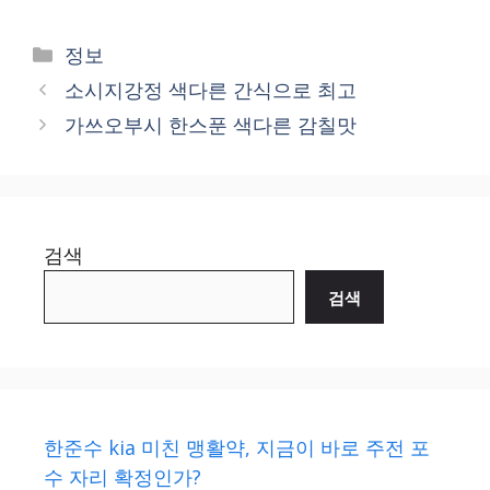
Categories
정보
소시지강정 색다른 간식으로 최고
가쓰오부시 한스푼 색다른 감칠맛
검색
검색
한준수 kia 미친 맹활약, 지금이 바로 주전 포
수 자리 확정인가?