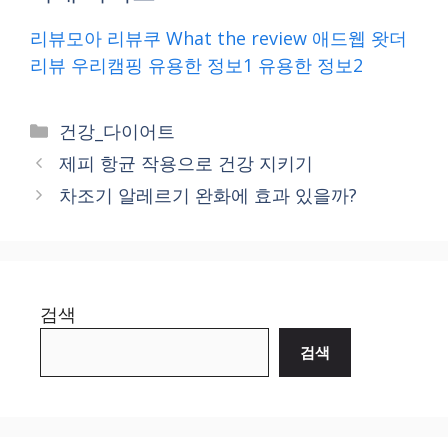
리뷰모아
리뷰쿠
What the review
애드웹
왓더
리뷰
우리캠핑
유용한 정보1
유용한 정보2
Categories
건강_다이어트
제피 항균 작용으로 건강 지키기
차조기 알레르기 완화에 효과 있을까?
검색
검색