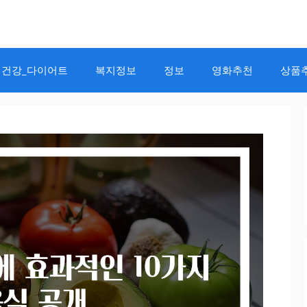
건강_다이어트
복지정보
정보
영화추천
상품