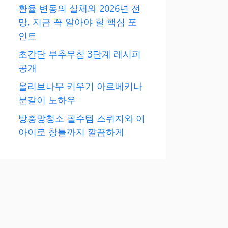
환율 변동의 실체와 2026년 전
망, 지금 꼭 알아야 할 핵심 포
인트
초간단 부추무침 3단계 레시피
공개
올리브나무 키우기 아르베키나
분갈이 노하우
방충망청소 필수템 스퀴지와 이
아이로 창틀까지 깔끔하게