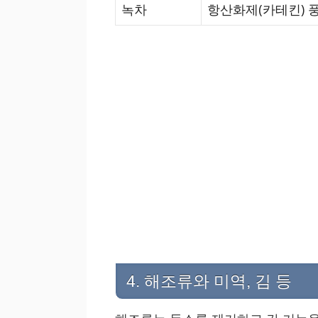
녹차
항산화제(카테킨) 풍
4. 해조류와 미역, 김 등