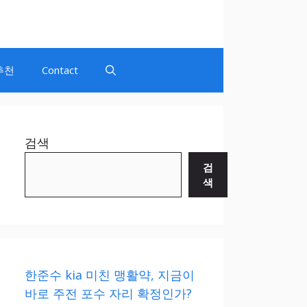
추천
Contact
검색
검
색
한준수 kia 미친 맹활약, 지금이
바로 주전 포수 자리 확정인가?