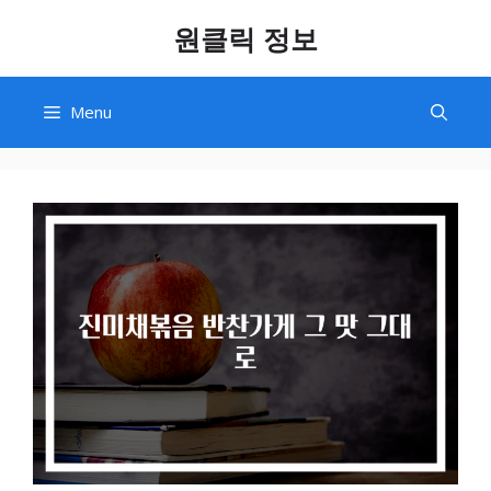
Skip
원클릭 정보
to
content
Menu