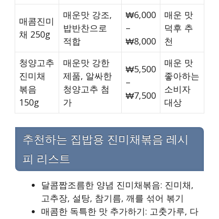
매운맛 강조,
₩6,000
매운 맛
매콤진미
밥반찬으로
–
덕후 추
채 250g
적합
₩8,000
천
청양고추
매운맛 강한
매운 맛
₩5,500
진미채
제품, 알싸한
좋아하는
–
볶음
청양고추 첨
소비자
₩7,500
150g
가
대상
추천하는 집밥용 진미채볶음 레시
피 리스트
달콤짭조름한 양념 진미채볶음: 진미채,
고추장, 설탕, 참기름, 깨를 섞어 볶기
매콤한 독특한 맛 추가하기: 고춧가루, 다