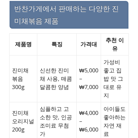
반찬가게에서 판매하는 다양한 진
미채볶음 제품
추천 이
제품명
특징
가격대
유
가성비
진미채
신선한 진미
₩5,000
좋고 집
볶음
채 사용, 매콤
–
밥 맛 그
300g
달콤한 양념
₩7,000
대로 유
지
심플하고 고
아이들도
진미채
₩4,000
소한 맛, 인공
좋아하는
오리지널
–
조미료 무첨
자연 재
200g
₩6,000
가
료