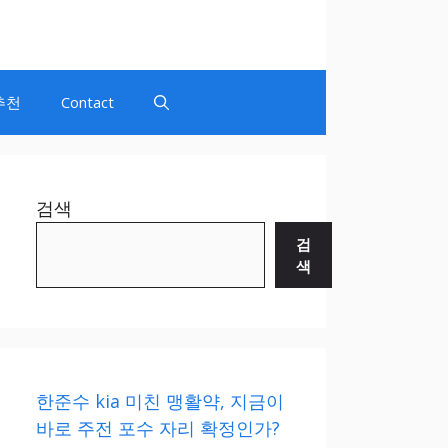
추천
Contact
검색
검
색
한준수 kia 미친 맹활약, 지금이
바로 주전 포수 자리 확정인가?