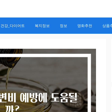
건강_다이어트
복지정보
정보
영화추천
상품