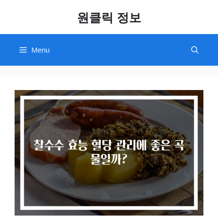
Skip
원클릭 정보
to
content
Menu