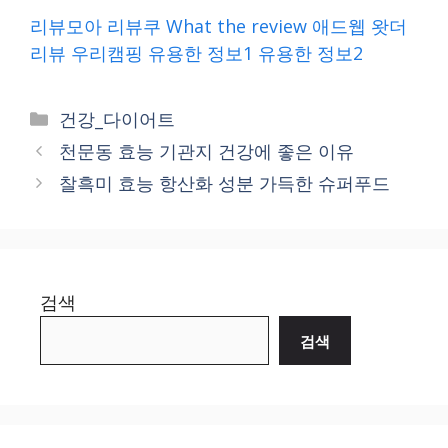
리뷰모아
리뷰쿠
What the review
애드웹
왓더
리뷰
우리캠핑
유용한 정보1
유용한 정보2
Categories
건강_다이어트
천문동 효능 기관지 건강에 좋은 이유
찰흑미 효능 항산화 성분 가득한 슈퍼푸드
검색
검색