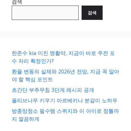
검색
검색
한준수 kia 미친 맹활약, 지금이 바로 주전 포
수 자리 확정인가?
환율 변동의 실체와 2026년 전망, 지금 꼭 알아
야 할 핵심 포인트
초간단 부추무침 3단계 레시피 공개
올리브나무 키우기 아르베키나 분갈이 노하우
방충망청소 필수템 스퀴지와 이 아이로 창틀까
지 깔끔하게