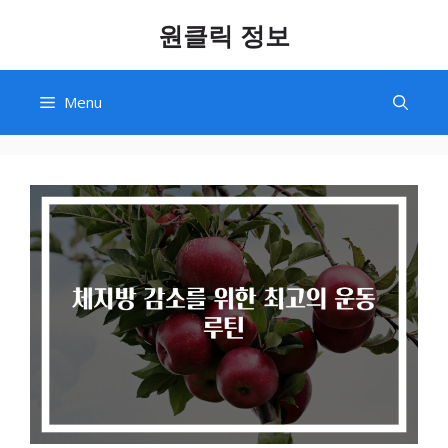
Skip
원클릭 정보
to
content
Menu