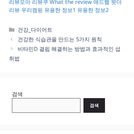
리뷰모아
리뷰쿠
What the review
애드웹
왓더
리뷰
우리캠핑
유용한 정보1
유용한 정보2
Categories
건강_다이어트
건강한 식습관을 만드는 5가지 원칙
비타민D 결핍 해결하는 방법과 효과적인 섭
취법
검색
검색