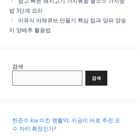
쉽고 빠른 돼지고기 가지볶음 굴소스 가지덮
밥 3단계 요리
이유식 야채큐브 만들기 핵심 팁과 양파 양송
이 양배추 활용법
검색
검색
한준수 kia 미친 맹활약, 지금이 바로 주전 포
수 자리 확정인가?