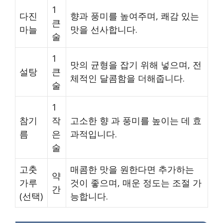
1
다진
향과 풍미를 높여주며, 쾌감 있는
큰
마늘
맛을 선사합니다.
술
1
맛의 균형을 잡기 위해 넣으며, 전
설탕
큰
체적인 달콤함을 더해줍니다.
술
1
참기
작
고소한 향 과 풍미를 높이는 데 효
름
은
과적입니다.
술
고춧
매콤한 맛을 원한다면 추가하는
약
가루
것이 좋으며, 매운 정도는 조절 가
간
(선택)
능합니다.