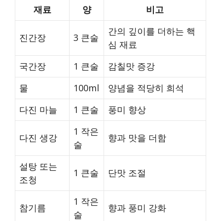
재료
양
비고
간의 깊이를 더하는 핵
진간장
3 큰술
심 재료
국간장
1 큰술
감칠맛 증강
물
100ml
양념을 적당히 희석
다진 마늘
1 큰술
풍미 향상
1 작은
다진 생강
향과 맛을 더함
술
설탕 또는
1 큰술
단맛 조절
조청
1 작은
참기름
향과 풍미 강화
술