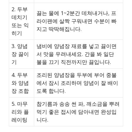
2. 두부
끓는 물에 1~2분간 데쳐내거나, 프
데치기
라이팬에 살짝 구워내면 수분이 빠
또는 익
지고 딱딱해집니다.
히기
3. 양념
냄비에 양념장 재료를 넣고 끓이면
장 끓이
서 맛을 우려내세요. 간을 봐 일단
기
불을 끄기 직전까지만 끓입니다.
4. 두부
조리된 양념장을 두부에 부어 중불
와 양념
에서 잠시 조리하며 양념이 잘 배이
장 조합
도록 합니다.
5. 마무
참기름과 송송 썬 파, 깨소금을 뿌려
리와 플
먹기 좋은 접시에 담아내면 완성입
레이팅
니다.