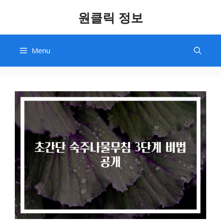
Skip
원클릭 정보
to
content
Menu