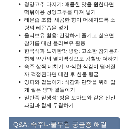
청양고추 다지기: 매콤한 맛을 원한다면
떡볶이용 청양고추를 다져 넣기
레몬즙 조합: 새콤한 향이 더해지도록 소
량의 레몬즙을 넣기
올리브유 활용: 건강하게 즐기고 싶으면
참기름 대신 올리브유 활용
한국식과 느끼한맛 병행: 고소한 참기름과
함께 약간의 멸치액젓으로 감칠맛 더하기
숙주 살짝 데치기: 아삭한 식감이 떨어질
까 걱정된다면 데친 후 찬물 헹굼
양파와 곁들이기: 식감과 단맛을 위해 얇
게 썰은 양파 곁들이기
밀반죽 밑생성: 방울 토마토와 같은 신선
과일과 함께 무침하기
Q&A: 숙주나물무침 궁금증 해결