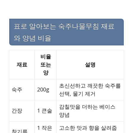
표로 알아보는 숙주나물무침 재료
와 양념 비율
비율
재료
또는
설명
양
초신선하고 깨끗한 숙주를
숙주
200g
선택, 물기 제거
감칠맛을 더하는 베이스
간장
1 큰술
양념
1 작은
고소한 맛과 향을 살려줍
참기름