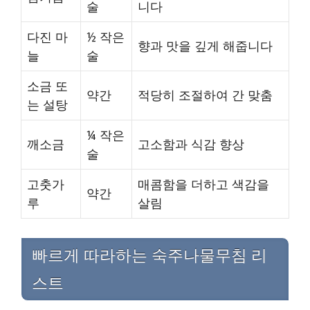
술
니다
다진 마
½ 작은
향과 맛을 깊게 해줍니다
늘
술
소금 또
약간
적당히 조절하여 간 맞춤
는 설탕
¼ 작은
깨소금
고소함과 식감 향상
술
고춧가
매콤함을 더하고 색감을
약간
루
살림
빠르게 따라하는 숙주나물무침 리
스트