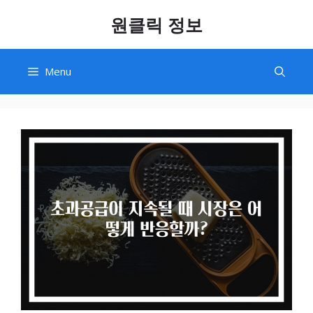
Skip
원클릭 정보
to
content
Menu