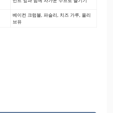
민트 잎과 함께 차가운 수프로 즐기기
베이컨 크럼블, 파슬리, 치즈 가루, 올리
브유