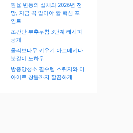
환율 변동의 실체와 2026년 전
망, 지금 꼭 알아야 할 핵심 포
인트
초간단 부추무침 3단계 레시피
공개
올리브나무 키우기 아르베키나
분갈이 노하우
방충망청소 필수템 스퀴지와 이
아이로 창틀까지 깔끔하게