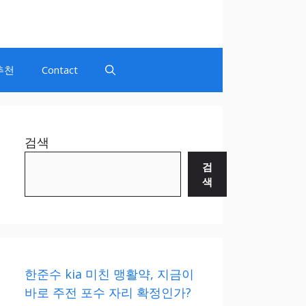
추천
Contact
검색
검
색
한준수 kia 미친 맹활약, 지금이
바로 주전 포수 자리 확정인가?