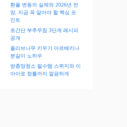
환율 변동의 실체와 2026년 전
망, 지금 꼭 알아야 할 핵심 포
인트
초간단 부추무침 3단계 레시피
공개
올리브나무 키우기 아르베키나
분갈이 노하우
방충망청소 필수템 스퀴지와 이
아이로 창틀까지 깔끔하게