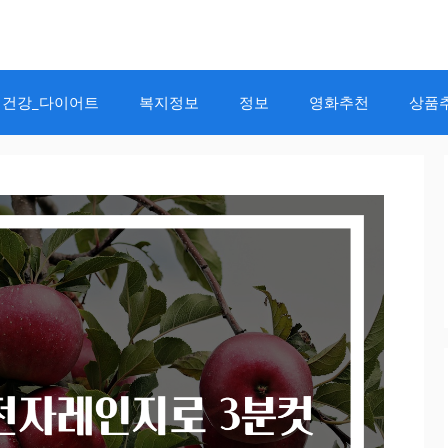
건강_다이어트
복지정보
정보
영화추천
상품