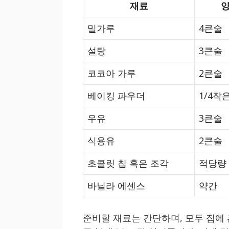
재료
밀가루
4큰술
설탕
3큰술
코코아 가루
2큰술
베이킹 파우더
1/4작
우유
3큰술
식용유
2큰술
초콜릿 칩 혹은 조각
적당량
바닐라 에센스
약간
준비할 재료는 간단하며, 모두 집에