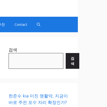
추천
Contact
검색
검
색
한준수 kia 미친 맹활약, 지금이
바로 주전 포수 자리 확정인가?