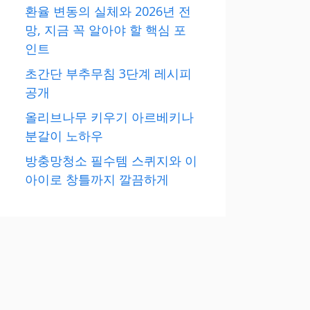
환율 변동의 실체와 2026년 전
망, 지금 꼭 알아야 할 핵심 포
인트
초간단 부추무침 3단계 레시피
공개
올리브나무 키우기 아르베키나
분갈이 노하우
방충망청소 필수템 스퀴지와 이
아이로 창틀까지 깔끔하게