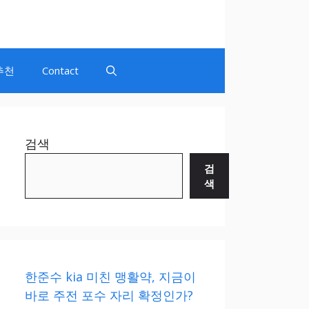
추천
Contact
검색
검
색
한준수 kia 미친 맹활약, 지금이
바로 주전 포수 자리 확정인가?