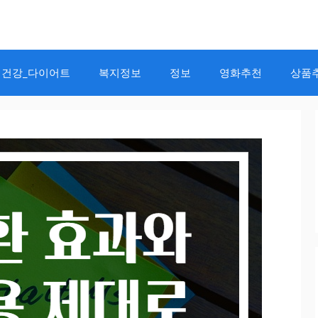
건강_다이어트
복지정보
정보
영화추천
상품