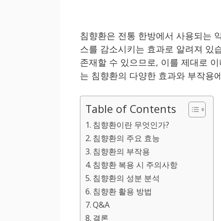
침향환은 전통 한방에서 사용되는 약
스를 감소시키는 효과로 알려져 있
존재할 수 있으므로, 이를 제대로 
는 침향환의 다양한 효과와 부작용에
Table of Contents
침향환이란 무엇인가?
침향환의 주요 효능
침향환의 부작용
침향환 복용 시 주의사항
침향환의 성분 분석
침향환 활용 방법
Q&A
결론