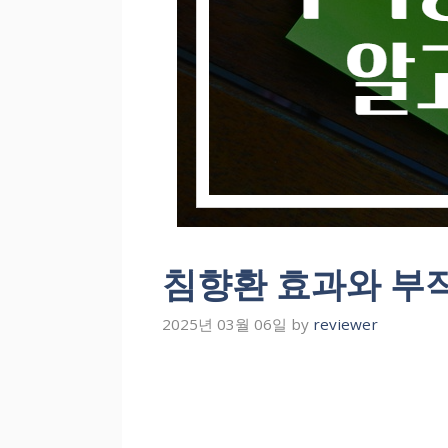
침향환 효과와 부
2025년 03월 06일
by
reviewer