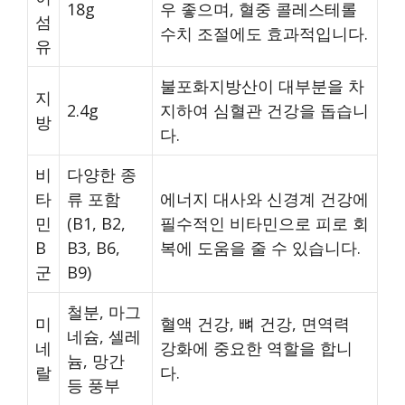
18g
우 좋으며, 혈중 콜레스테롤
섬
수치 조절에도 효과적입니다.
유
불포화지방산이 대부분을 차
지
2.4g
지하여 심혈관 건강을 돕습니
방
다.
비
다양한 종
타
류 포함
에너지 대사와 신경계 건강에
민
(B1, B2,
필수적인 비타민으로 피로 회
B
B3, B6,
복에 도움을 줄 수 있습니다.
군
B9)
철분, 마그
미
혈액 건강, 뼈 건강, 면역력
네슘, 셀레
네
강화에 중요한 역할을 합니
늄, 망간
랄
다.
등 풍부