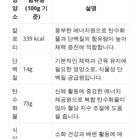
양
(100g 기
설명
소
준)
칼
풍부한 에너지원으로 탄수화
로
339 kcal
물과 단백질의 함유량이 높아
리
체력 증진에 적합합니다.
단
기본적인 체력과 근육 유지에
백
14g
필요한 영양소로, 식물성 단
질
백질 공급원입니다.
탄
신체 활동에 중요한 에너지
수
제공원으로 복합 탄수화물이
73g
화
많아 혈당 지수 조절에 도움
물
을 줍니다.
식
소화 건강과 배변 활동에 매
이