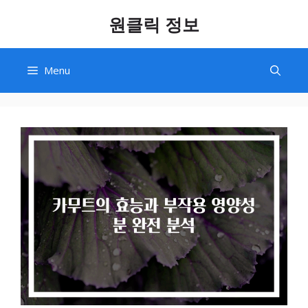
Skip
원클릭 정보
to
content
Menu