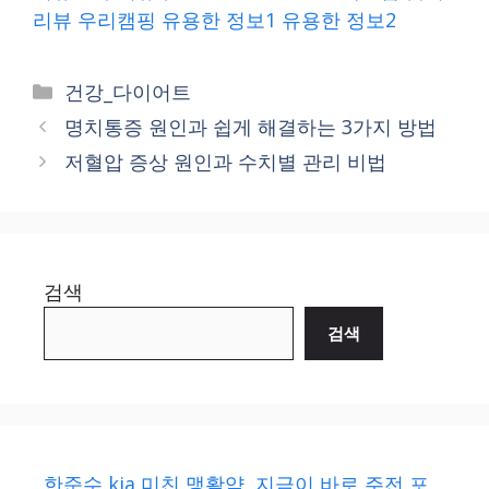
리뷰
우리캠핑
유용한 정보1
유용한 정보2
Categories
건강_다이어트
명치통증 원인과 쉽게 해결하는 3가지 방법
저혈압 증상 원인과 수치별 관리 비법
검색
검색
한준수 kia 미친 맹활약, 지금이 바로 주전 포