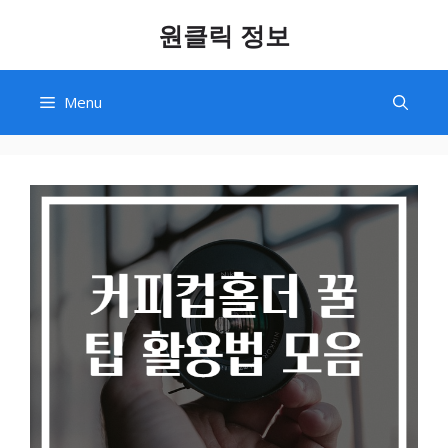
Skip
원클릭 정보
to
content
Menu