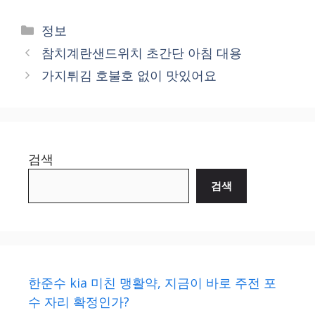
Categories
정보
참치계란샌드위치 초간단 아침 대용
가지튀김 호불호 없이 맛있어요
검색
검색
한준수 kia 미친 맹활약, 지금이 바로 주전 포
수 자리 확정인가?