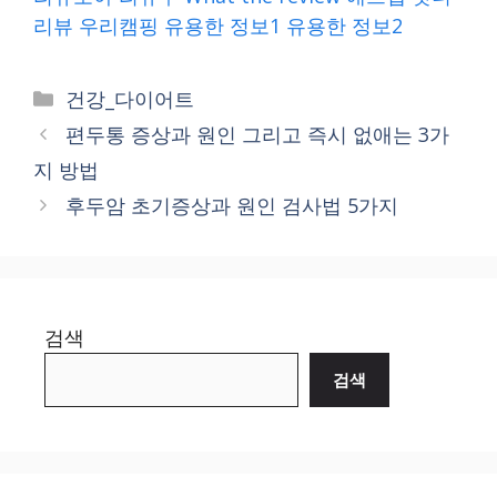
리뷰
우리캠핑
유용한 정보1
유용한 정보2
Categories
건강_다이어트
편두통 증상과 원인 그리고 즉시 없애는 3가
지 방법
후두암 초기증상과 원인 검사법 5가지
검색
검색